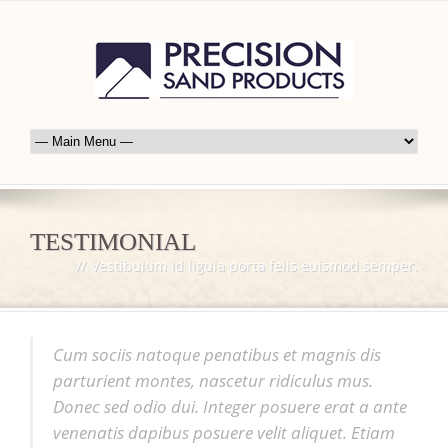
TESTIMONIAL
//
Vestibulum id ligula porta felis euismod semper.
Cum sociis natoque penatibus et magnis dis
parturient montes, nascetur ridiculus mus.
Donec sed odio dui. Integer posuere erat a ante
venenatis dapibus posuere velit aliquet. Etiam