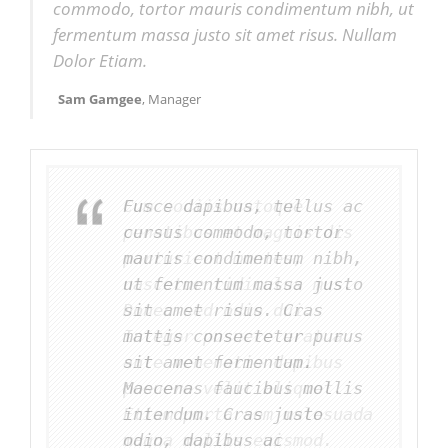
commodo, tortor mauris condimentum nibh, ut
fermentum massa justo sit amet risus. Nullam
Dolor Etiam.
Sam Gamgee
, Manager
Cum sociis natoque
Fusce dapibus, tellus ac
penatibus et magnis dis
cursus commodo, tortor
parturient montes,
mauris condimentum nibh,
nascetur ridiculus mus.
ut fermentum massa justo
Donec sed odio dui.
sit amet risus. Cras
Integer posuere erat a
mattis consectetur purus
ante venenatis dapibus
sit amet fermentum.
posuere velit aliquet.
Maecenas faucibus mollis
Etiam porta sem malesuada
interdum. Cras justo
magna mollis euismod.
odio, dapibus ac