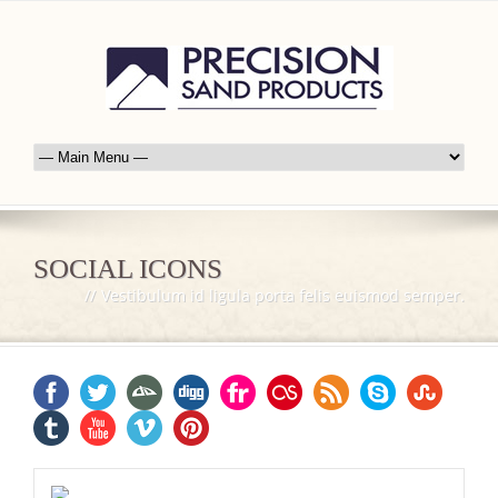
SOCIAL ICONS
//
Vestibulum id ligula porta felis euismod semper.